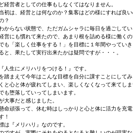
ど経営者としての仕事もしなくてはなりません。
ン当初は、経営とは何なのか？集客はどの様にすれば良
の？
わからない状態で、ただガムシャラに毎日を過ごしてい
経営にも慣れて来たので、あまり根を詰める様に働くの
でも「楽しく仕事をする！」を目標に１年間やっていき
ると、果たして実行出来たかは疑問ですが・・・。
『人生にメリハリをつける！』です。
を踏まえて今年はこんな目標を自分に課すことにしてみ
くと心と体が疲れてしまい、楽しくなくなって来てしま
でも堕落していってしまいます。
が大事だと感じました。
懸命頑張って、休む時はしっかりと心と体に活力を充電
す！
標は『メリハリ』なのです。
のですが、実際にそれをやるとなると難しいのが現実な