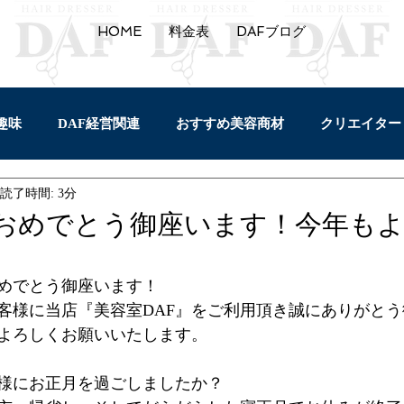
HOME
料金表
DAFブログ
趣味
DAF経営関連
おすすめ美容商材
クリエイター
読了時間: 3分
セルフプロデュース
バイク
園芸
トリートメ
おめでとう御座います！今年も
。
めでとう御座います！
客様に当店『美容室DAF』をご利用頂き誠にありがと
よろしくお願いいたします。
様にお正月を過ごしましたか？