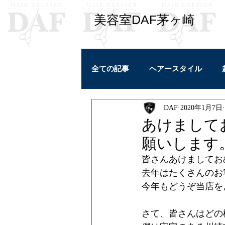
​美容室DAF茅ヶ崎
全ての記事
ヘアースタイル
DAF
2020年1月7日
学び
ヘアケア
私ごと
あけまして
願いします
カラーリング
皆さんあけましてお
去年はたくさんのお
今年もどうぞ当店を
さて、皆さんはどの