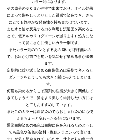
カラー剤になります。
その成分の６０％が油性で出来ており、オイル効果
によって髪をしっとりとした質感で染色でき、さら
にとても艶やかな発色性を持ち合わせています。
また水と油が反発する力を利用し浸透圧を高めるこ
とで、低アルカリ（ダメージが減ります）処方にな
って髪にさらに優しいカラー剤です。
またカラー剤のツンとするあの匂いがほぼ無いの
で、お出かけ前でも匂いを気にせず染める事が出来
ます。
定期的に繰り返し染める白髪染めは長期で考えると
ダメージをどうしても大きく髪に与えてしまいま
す。
何度も染めるからこそ薬剤の性能が大きく関係して
きてしまうので、髪をより美しく維持したい方には
とてもおすすめしています。
またこのカラーは白髪染めでもおしゃれ染めにも使
えるちょっと変わった薬剤になります。
通常白髪染めの発色は白髪に色を入れるためどうし
ても黒色や茶色の染料（擬似メラニンって言いま
す）が多く配合されているため、仕上がりの色に透