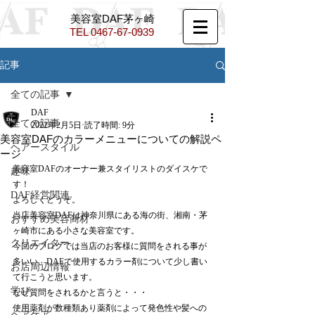
​美容室DAF茅ヶ崎
TEL ​
0467-67-0939
記事
全ての記事
DAF
全ての記事
2022年2月5日
読了時間: 9分
美容室DAFのカラーメニューについての解説ペ
ヘアースタイル
ージ
美容室DAFのオーナー兼スタイリストのダイスケで
趣味
す！
DAF経営関連
よろしくどうぞ。
当店美容室DAFは神奈川県にある海の街、湘南・茅
おすすめ美容商材
ヶ崎市にある小さな美容室です。
クリエイター
今回のブログでは当店のお客様に質問をされる事が
多いい、DAFで使用するカラー剤について少し書い
お店周辺情報
て行こうと思います。
学び
なぜ質問をされるかと言うと・・・
使用薬剤が数種類あり薬剤によって発色性や髪への
ヘアケア