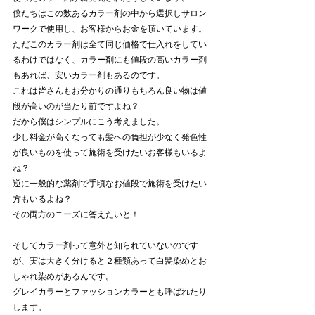
僕たちはこの数あるカラー剤の中から選択しサロン
ワークで使用し、お客様からお金を頂いています。
ただこのカラー剤は全て同じ価格で仕入れをしてい
るわけではなく、カラー剤にも値段の高いカラー剤
もあれば、安いカラー剤もあるのです。
これは皆さんもお分かりの通りもちろん良い物は値
段が高いのが当たり前ですよね？
だから僕はシンプルにこう考えました。
少し料金が高くなっても髪への負担が少なく発色性
が良いものを使って施術を受けたいお客様もいるよ
ね？
逆に一般的な薬剤で手頃なお値段で施術を受けたい
方もいるよね？
その両方のニーズに答えたいと！
そしてカラー剤って意外と知られていないのです
が、実は大きく分けると２種類あって白髪染めとお
しゃれ染めがあるんです。
グレイカラーとファッションカラーとも呼ばれたり
します。