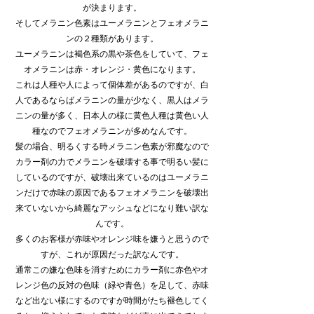
が決まります。
そしてメラニン色素はユーメラニンとフェオメラニ
ンの２種類があります。
ユーメラニンは褐色系の黒や茶色をしていて、フェ
オメラニンは赤・オレンジ・黄色になります。
これは人種や人によって個体差があるのですが、白
人であるならばメラニンの量が少なく、黒人はメラ
ニンの量が多く、日本人の様に黄色人種は黄色い人
種なのでフェオメラニンが多めなんです。
髪の場合、明るくする時メラニン色素が邪魔なので
カラー剤の力でメラニンを破壊する事で明るい髪に
しているのですが、破壊出来ているのはユーメラニ
ンだけで赤味の原因であるフェオメラニンを破壊出
来ていないから綺麗なアッシュなどになり難い訳な
んです。
多くのお客様が赤味やオレンジ味を嫌うと思うので
すが、これが原因だった訳なんです。
通常この嫌な色味を消すためにカラー剤に赤色やオ
レンジ色の反対の色味（緑や青色）を足して、赤味
など出ない様にするのですが時間がたち褪色してく