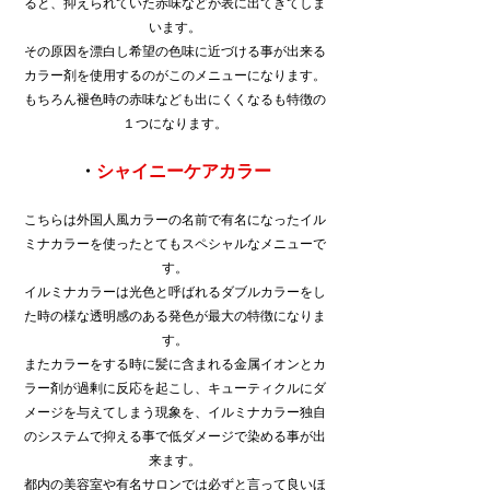
ると、抑えられていた赤味などが表に出てきてしま
います。
その原因を漂白し希望の色味に近づける事が出来る
カラー剤を使用するのがこのメニューになります。
もちろん褪色時の赤味なども出にくくなるも特徴の
１つになります。
・
シャイニーケアカラー
こちらは外国人風カラーの名前で有名になったイル
ミナカラーを使ったとてもスペシャルなメニューで
す。
イルミナカラーは光色と呼ばれるダブルカラーをし
た時の様な透明感のある発色が最大の特徴になりま
す。
またカラーをする時に髪に含まれる金属イオンとカ
ラー剤が過剰に反応を起こし、キューティクルにダ
メージを与えてしまう現象を、イルミナカラー独自
のシステムで抑える事で低ダメージで染める事が出
来ます。
都内の美容室や有名サロンでは必ずと言って良いほ