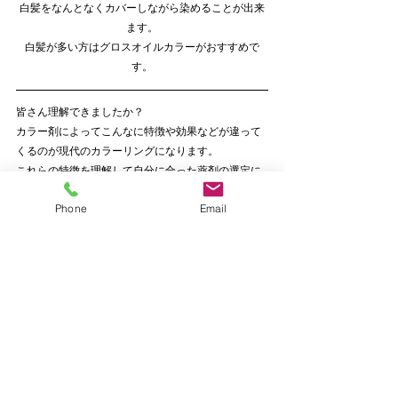
白髪をなんとなくカバーしながら染めることが出来
ます。
白髪が多い方はグロスオイルカラーがおすすめで
す。
皆さん理解できましたか？
カラー剤によってこんなに特徴や効果などが違って
くるのが現代のカラーリングになります。
これらの特徴を理解して自分に合った薬剤の選定に
役立てて頂けたらと思います。
Phone
Email
もちろんもっと詳しく知りたい方はお教えいたしま
すしどの薬剤がベストなのか、わからない方はアド
バイスも致しますので、お気軽に相談して頂ければ
とも思います。
また今回記載した特徴はカラー剤の特徴であり、実
際に髪を染める場合はどんな色にするのか？どの色
がお客様に合うのか？などの方が重要な場合も多々
あります。
色によってはお客様の髪質では発色しずらかったり
とかもありますので、色の選定はじっくりカウンセ