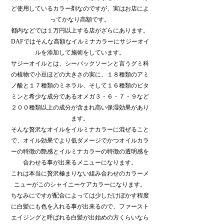
ど使用しているカラー剤なのですが、実はお店によ
ってかなり高額です。
都内などでは１万円以上する店がざらにあります。
DAFではそんな高額なイルミナカラーにサジーオイ
ルを添加して施術をしています。
サジーオイルとは、シーバックソーンと言うグミ科
の植物で小豆ほどの大きさの実に、１８種類のアミ
ノ酸と１７種類のミネラル、そして１６種類のビタ
ミンと希少な成分であるオメガ３・６・７・９など
２００種類以上の成分が含まれ高い保湿効果があり
ます。
そんな贅沢なオイルをイルミナカラーに混ぜること
で、オイル効果でより低ダメージでかつオイルカラ
ーの特徴の艶感とイルミナカラーの特徴の透明感を
合わせる事が出来るメニューになります。
これは本当に贅沢極まりない組み合わせのカラーメ
ニューがこのシャイニーケアカラーになります。
ちなみにですが配合によっては少しだけぼかす程度
に白髪にも色を入れる事が出来るので、ファースト
エイジングと呼ばれる白髪が出始めの方くらいなら