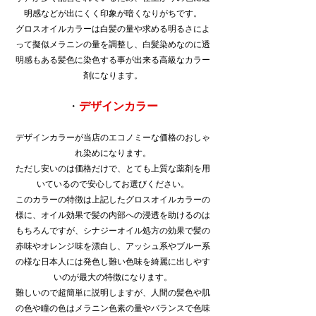
明感などが出にくく印象が暗くなりがちです。
グロスオイルカラーは白髪の量や求める明るさによ
って擬似メラニンの量を調整し、白髪染めなのに透
明感もある髪色に染色する事が出来る高級なカラー
剤になります。
・
デザインカラー
デザインカラーが当店のエコノミーな価格のおしゃ
れ染めになります。
ただし安いのは価格だけで、とても上質な薬剤を用
いているので安心してお選びください。
このカラーの特徴は上記したグロスオイルカラーの
様に、オイル効果で髪の内部への浸透を助けるのは
もちろんですが、シナジーオイル処方の効果で髪の
赤味やオレンジ味を漂白し、アッシュ系やブルー系
の様な日本人には発色し難い色味を綺麗に出しやす
いのが最大の特徴になります。
難しいので超簡単に説明しますが、人間の髪色や肌
の色や瞳の色はメラニン色素の量やバランスで色味