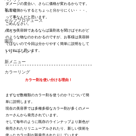
ダメージの度合い、さらに価格が変わるからです。
私ごと
お客様側からするとちょっと分かりにくい・・・、
って事なんだと思います。
セルフプロデュース
ごめんなさい。
僕たち美容師であるならば薬剤名を聞けばそれがど
バイク
のような物なのかわかるのですが、お客様は美容師
園芸
ではないので今回は分かりやすく簡単に説明をして
いければと思います。
トリートメント
新メニュー
カラーリング
カラー剤を使い分ける理由！
まずなぜ数種類のカラー剤を使うのか？について簡
単に説明します。
現在の美容界では多種多様なカラー剤が多くのメー
カーさんから発売されています。
そして毎年のように既存のラインナップより新色が
発売されたりリニューアルされたり、新しい技術を
使ったカラー剤が新発売されたりしています。