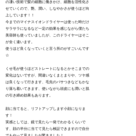
の凄い技術で髪の細胞に働きかけ、細胞を活性化さ
せていくので、艶、潤い、しなやかさが使うほど向
上しています！！
今までのマイナスイオンドライヤーは使った時だけ
サラサラになるなど一定の効果を感じながら僕たち
美容師も使っていましたが、このドライヤーはそこ
が全く違います。
使うほど良くなっていくと言う所のがすごいんです
☆
くせ毛が使うほどストレートになるとかそこまでの
変化はないですが、間違いなくまとまりや、ツヤ感
は良くなって行きます、毛先のパサつきなどもかな
り落ち着いてきます、使いながら頭皮にも潤いと肌
の引き締め効果もあります。
顔に当てると、リフトアップします小顔になりま
す！
実感としては、鏡で見たら一発でわかるくらいで
す、顔の半分に当てて見たら検証できますので自分
でもやって見ましたが驚きました！