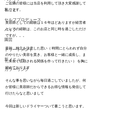
ご近隣の皆様には当店を利用して頂き大変感謝して
私ごと
おります。
セルフプロデュース
美容師としての経験は１６年ほどありますが経営者
としての経験は、このお店と同じ時を過ごしただけ
バイク
ですが。。。
園芸
最初、独立を決意した思い（ 時間にとらわれず自分
トリートメント
のやりたい美容を貫き、お客様と一緒に成長し、ま
新メニュー
た末長く信頼される関係を作って行きたい ） を胸に
秘めております
カラーリング
そんな事を思いながら毎日過ごしていましたが、何
か皆様に美容師だからできるお得な情報も発信して
行けたらなと思いまして
今回は新しいドライヤーついて書こうと思います。