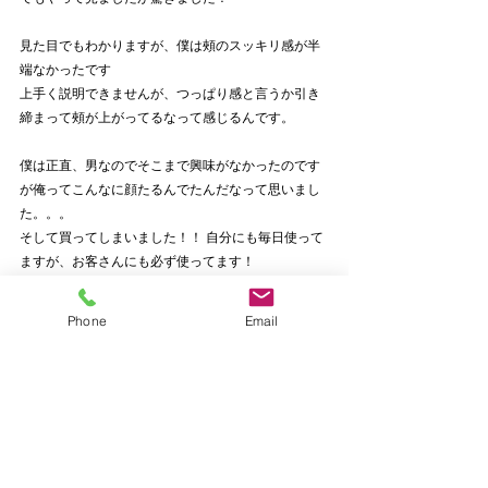
見た目でもわかりますが、僕は頰のスッキリ感が半
端なかったです
上手く説明できませんが、つっぱり感と言うか引き
締まって頰が上がってるなって感じるんです。
僕は正直、男なのでそこまで興味がなかったのです
が俺ってこんなに顔たるんでたんだなって思いまし
た。。。
そして買ってしまいました！！ 自分にも毎日使って
ますが、お客さんにも必ず使ってます！
正直、効果を感じないと言うお客様もいますが、大
Phone
Email
半のお客様にはリフトアップ効果がすごいと喜んで
もらってます。
若い子より、もしかしたら大人の方が効果があるの
かもしれないですね。。
私も３７歳の心だけは２０代の中年です、でも少し