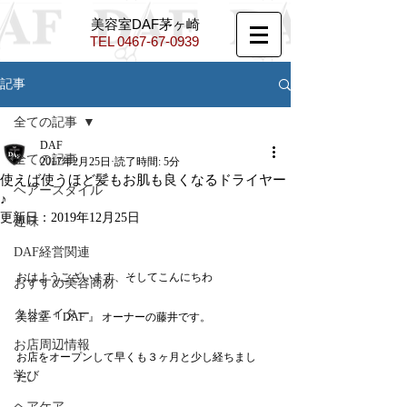
​美容室DAF茅ヶ崎
TEL ​
0467-67-0939
記事
全ての記事
DAF
全ての記事
2017年2月25日
読了時間: 5分
使えば使うほど髪もお肌も良くなるドライヤー
ヘアースタイル
♪
更新日：
2019年12月25日
趣味
DAF経営関連
おはようございます、そしてこんにちわ
おすすめ美容商材
クリエイター
美容室『 DAF 』 オーナーの藤井です。
お店周辺情報
お店をオープンして早くも３ヶ月と少し経ちまし
学び
た。
ヘアケア