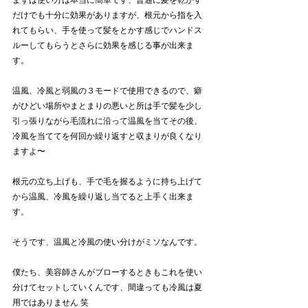
まずは使い方は本当に簡単です、普通に髪を乾かす
だけでも十分に効果がありますが、根元から指を入
れてもらい、手を使って髪をとかす感じでハンドス
ルーしてもらうとさらに効果を感じる事が出来ま
す。
温風、冷風と弱風の３モードで使用できるので、癖
がひどい場所やまとまりの悪いと所は手で髪を少し
引っ張りながら毛流れに沿って温風を当てその後、
冷風を当ててを何回か繰り返すと収まりが良くなり
ますよ〜
根元の立ち上げも、手で毛を握るように持ち上げて
から温風、冷風を繰り返し当てると上手く出来ま
す。
そうです、温風と冷風の使い分けがミソなんです。
僕たち、美容師さんがブローするときもこれを使い
分けてセットしていくんです、間違っても冷風は夏
用ではありません 笑