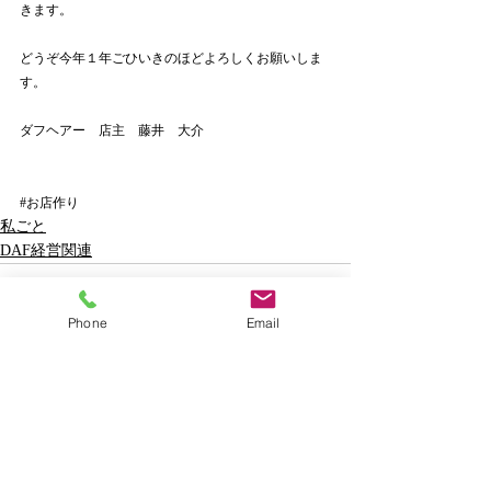
きます。
どうぞ今年１年ごひいきのほどよろしくお願いしま
す。
ダフヘアー　店主　藤井　大介
#お店作り
私ごと
DAF経営関連
Phone
Email
最新記事
すべて表示