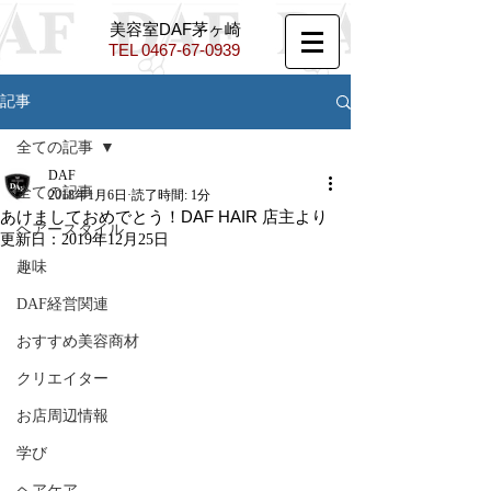
​美容室DAF茅ヶ崎
TEL ​
0467-67-0939
記事
全ての記事
DAF
全ての記事
2018年1月6日
読了時間: 1分
あけましておめでとう！DAF HAIR 店主より
ヘアースタイル
更新日：
2019年12月25日
趣味
DAF経営関連
おすすめ美容商材
クリエイター
お店周辺情報
学び
ヘアケア