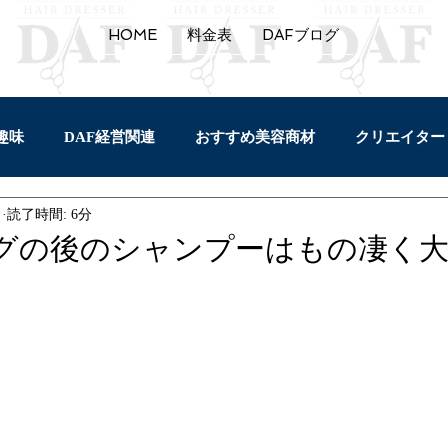
HOME
料金表
DAFブログ
趣味
DAF経営関連
おすすめ美容商材
クリエイター
日
読了時間: 6分
セルフプロデュース
バイク
園芸
トリートメ
グの後のシャンプーはもの凄く