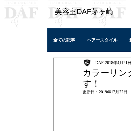
​美容室DAF茅ヶ崎
全ての記事
ヘアースタイル
DAF
2018年4月21
学び
ヘアケア
私ごと
カラーリン
す！
カラーリング
更新日：
2019年12月22日