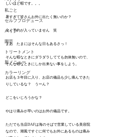
しいほど暇です。。。
私ごと
暑すぎて皆さんお外に出たく無いのか？
セルフプロデュース
全く予約が入っていません　笑
バイク
園芸
まあ　たまにはそんな日もあるさっ！　
トリートメント
そんな暇なときにダラダラしてても勿体無いので、
新メニュー
そんな暇なときにしか出来ない事をしよう。
カラーリング
お店も３年目に入り、お店の備品も少し痛んできた
りしているな？　うーん？
どこをいじろうかな？
やはり痛みが早いのはお外の備品です。
ただでも当店DAFは海のそばで営業している美容院
なので、潮風ですぐに何でもお外にあるものは痛み