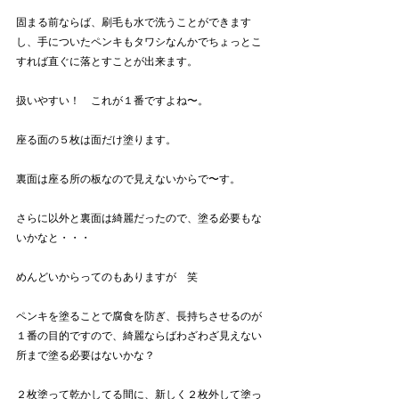
固まる前ならば、刷毛も水で洗うことができます
し、手についたペンキもタワシなんかでちょっとこ
すれば直ぐに落とすことが出来ます。
扱いやすい！　これが１番ですよね〜。
座る面の５枚は面だけ塗ります。
裏面は座る所の板なので見えないからで〜す。
さらに以外と裏面は綺麗だったので、塗る必要もな
いかなと・・・
めんどいからってのもありますが　笑
ペンキを塗ることで腐食を防ぎ、長持ちさせるのが
１番の目的ですので、綺麗ならばわざわざ見えない
所まで塗る必要はないかな？
２枚塗って乾かしてる間に、新しく２枚外して塗っ