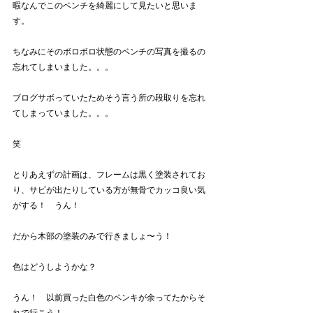
暇なんでこのベンチを綺麗にして見たいと思いま
す。
ちなみにそのボロボロ状態のベンチの写真を撮るの
忘れてしまいました。。。
ブログサボっていたためそう言う所の段取りを忘れ
てしまっていました。。。
笑
とりあえずの計画は、フレームは黒く塗装されてお
り、サビが出たりしている方が無骨でカッコ良い気
がする！　うん！
だから木部の塗装のみで行きましょ〜う！
色はどうしようかな？
うん！　以前買った白色のペンキが余ってたからそ