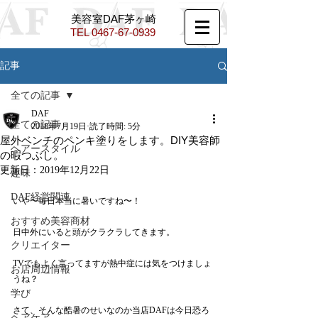
​美容室DAF茅ヶ崎
TEL ​
0467-67-0939
記事
全ての記事
DAF
全ての記事
2018年7月19日
読了時間: 5分
屋外ベンチのペンキ塗りをします。DIY美容師
ヘアースタイル
の暇つぶし。
更新日：
2019年12月22日
趣味
DAF経営関連
いや〜毎日本当に暑いですね〜！
おすすめ美容商材
日中外にいると頭がクラクラしてきます。
クリエイター
TVでもよく言ってますが熱中症には気をつけましょ
お店周辺情報
うね？
学び
さて、そんな酷暑のせいなのか当店DAFは今日恐ろ
ヘアケア