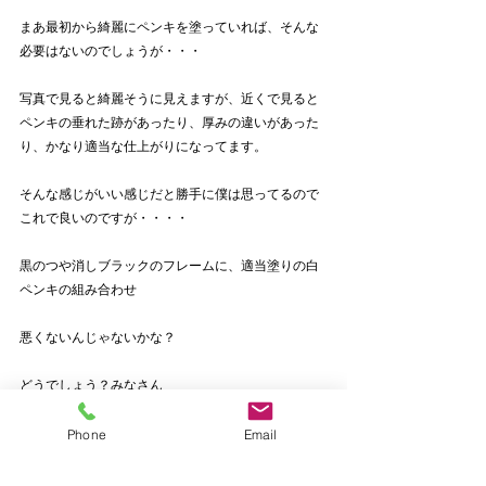
まあ最初から綺麗にペンキを塗っていれば、そんな
必要はないのでしょうが・・・
写真で見ると綺麗そうに見えますが、近くで見ると
ペンキの垂れた跡があったり、厚みの違いがあった
り、かなり適当な仕上がりになってます。
そんな感じがいい感じだと勝手に僕は思ってるので
これで良いのですが・・・・
黒のつや消しブラックのフレームに、適当塗りの白
ペンキの組み合わせ
悪くないんじゃないかな？
どうでしょう？みなさん
もしかしたら、ちょっと紙やすりでこすって、下地
Phone
Email
の木部を少し出すエイジング加工したらもっとよく
なるかもですね？