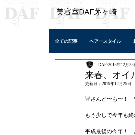
​美容室DAF茅ヶ崎
全ての記事
ヘアースタイル
DAF
2018年12月2
学び
ヘアケア
私ごと
来春、オイ
更新日：
2019年12月25日
カラーリング
皆さんど〜も〜！　
もう少しで今年も終
平成最後の今年！　