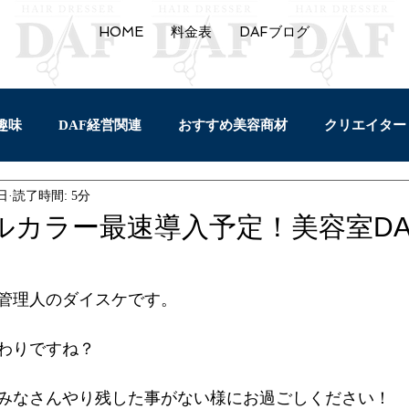
HOME
料金表
DAFブログ
趣味
DAF経営関連
おすすめ美容商材
クリエイター
5日
読了時間: 5分
セルフプロデュース
バイク
園芸
トリートメ
ルカラー最速導入予定！美容室DA
管理人のダイスケです。
わりですね？
みなさんやり残した事がない様にお過ごしください！