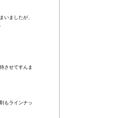
まいましたが、
。
待させてすんま
剤もラインナッ