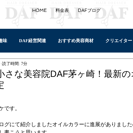
HOME
料金表
DAFブログ
趣味
DAF経営関連
おすすめ美容商材
クリエイター
日
読了時間: 7分
セルフプロデュース
バイク
園芸
トリートメ
小さな美容院DAF茅ヶ崎！最新
定
ケです。
ログにて紹介しましたオイルカラーに進展がありました
し書こうと思います。