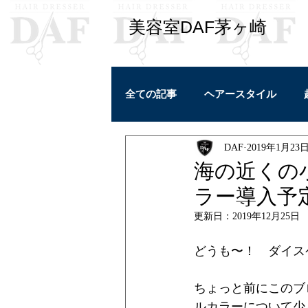
​美容室DAF茅ヶ崎
全ての記事
ヘアースタイル
DAF
2019年1月23
学び
ヘアケア
私ごと
海の近くの
ラー導入予
カラーリング
更新日：
2019年12月25日
どうも〜！　ダイス
ちょっと前にこのブ
ルカラーについて少